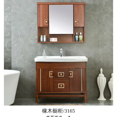
橡木橱柜/3165