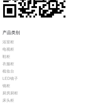
产品类别
浴室柜
电视柜
鞋柜
衣服柜
梳妆台
LED镜子
镜柜
厨房厨柜
床头柜