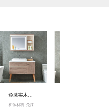
免漆实木浴室柜，洗面台，洗漱盆AM6048
橡木橱柜/3165
柜体材料 免漆
查看更多