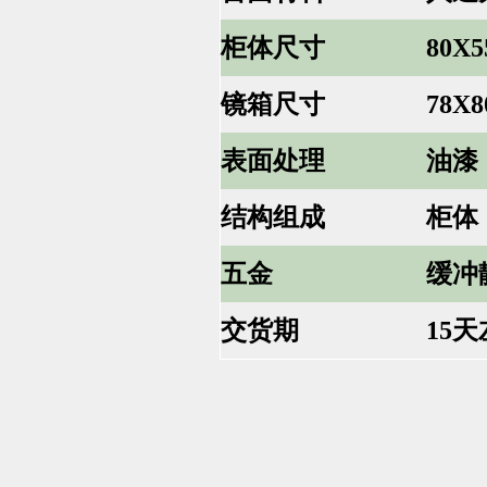
柜体尺寸
80X
镜箱尺寸
78X
表面处理
油漆
结构组成
柜体
五金
缓冲
交货期
15